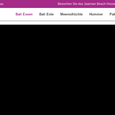
Besuchen Sie das Jaansan Beach House
om
Bali Essen
Bali Ente
Meeresfrüchte
Hummer
Pak