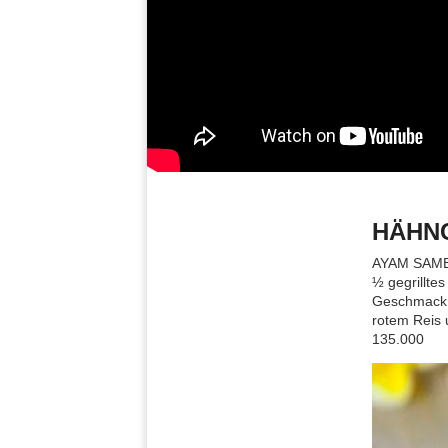
HÄHN
AYAM SAMB
½ gegrilltes
Geschmack v
rotem Reis 
135.000