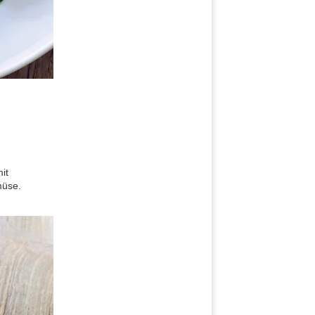
it
müse.