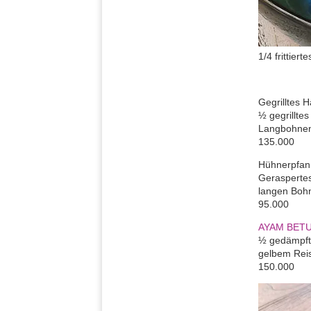
1/4 frittier
Gegrilltes 
½ gegrillte
Langbohnen
135.000
Hühnerpfan
Geraspertes
langen Boh
95.000
AYAM BET
½ gedämpfte
gelbem Rei
150.000