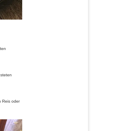
ften
nsteten
m Reis oder