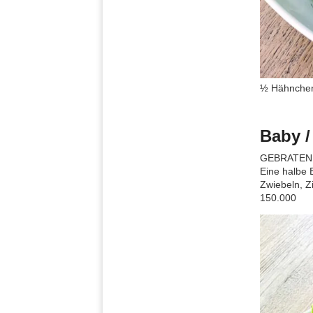
½ Hähnchen
Baby /
GEBRATENE
Eine halbe 
Zwiebeln, Z
150.000