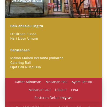
BaiklahKalau Begitu
Prakiraan Cuaca
Hari Libur Umum
Español
Perusahaan
Português do Brasil
Makan Malam Bersama Jimbaran
한국어
Catering Bali
日本語
Pijat Bali Nusa Dua
Italiano
Daftar Minuman
Makanan Bali
Ayam Betutu
हिन्दी
Makanan laut
Lobster
Peta
Deutsch
Restoran Dekat Imigrasi
Français
繁體中文