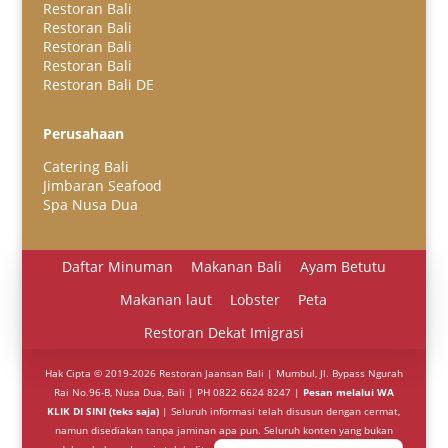
Restoran Bali
Restoran Bali
Restoran Bali
Restoran Bali
Restoran Bali DE
Español
Perusahaan
Português do Brasil
Catering Bali
한국어
Jimbaran Seafood
日本語
Spa Nusa Dua
Italiano
Daftar Minuman
Makanan Bali
Ayam Betutu
हिन्दी
Makanan laut
Lobster
Peta
Deutsch
Restoran Dekat Imigrasi
Français
繁體中文
Hak Cipta © 2019-2026 Restoran Jaansan Bali | Mumbul, Jl. Bypass Ngurah
Rai No.96-B, Nusa Dua, Bali | PH 0822 6624 8247 |
Pesan melalui WA
简体中文
KLIK DI SINI (teks saja)
| Seluruh informasi telah disusun dengan cermat,
namun disediakan tanpa jaminan apa pun. Seluruh konten yang bukan
English (UK)