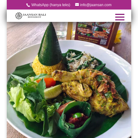
WhatsApp (hanya teks)
info@jaansan.com