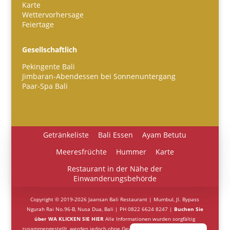
Karte
Wettervorhersage
Feiertage
Gesellschaftlich
Español
Pekingente Bali
Português do Brasil
Jimbaran-Abendessen bei Sonnenuntergang
한국어
Paar-Spa Bali
日本語
Italiano
Getränkeliste
Bali Essen
Ayam Betutu
Bahasa Indonesia
Meeresfrüchte
Hummer
Karte
हिन्दी
Restaurant in der Nähe der
Français
Einwanderungsbehörde
繁體中文
Copyright © 2019-2026 Jaansan Bali Restaurant | Mumbul, Jl. Bypass
简体中文
Ngurah Rai No.96-B, Nusa Dua, Bali | PH 0822 6624 8247 |
Buchen Sie
über WA KLICKEN SIE HIER
Alle Informationen wurden sorgfältig
English (UK)
zusammengestellt, werden jedoch ohne Gewährleistung bereitgestellt. Alle