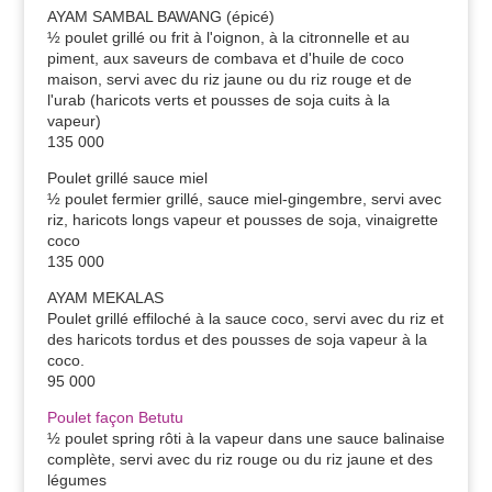
AYAM SAMBAL BAWANG (épicé)
½ poulet grillé ou frit à l'oignon, à la citronnelle et au
piment, aux saveurs de combava et d'huile de coco
maison, servi avec du riz jaune ou du riz rouge et de
l'urab (haricots verts et pousses de soja cuits à la
vapeur)
135 000
Poulet grillé sauce miel
½ poulet fermier grillé, sauce miel-gingembre, servi avec
riz, haricots longs vapeur et pousses de soja, vinaigrette
coco
135 000
AYAM MEKALAS
Poulet grillé effiloché à la sauce coco, servi avec du riz et
des haricots tordus et des pousses de soja vapeur à la
coco.
95 000
Poulet façon Betutu
½ poulet spring rôti à la vapeur dans une sauce balinaise
complète, servi avec du riz rouge ou du riz jaune et des
légumes