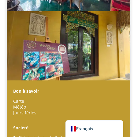
Español
Português do Brasil
한국어
日本語
Italiano
Bahasa Indonesia
हिन्दी
Deutsch
Bon à savoir
繁體中文
Carte
Météo
简体中文
Jours fériés
English (UK)
Société
Français