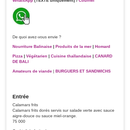
WhatsApp
(TEXTE uniquement) /
Courriel
De quoi avez-vous envie ?
Nourriture Balinaise
|
Produits de la mer
|
Homard
Pizza
|
Végétarien
|
Cuisine thaïlandaise
|
CANARD
DE BALI
Amateurs de viande
|
BURGUERS ET SANDWICHS
–
Entrée
Calamars frits
Calamars frits dorés servis sur salade verte avec sauce
aigre-douce ou sauce miel-orange.
75 000