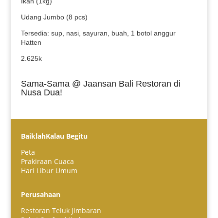
Ikan (1kg)
Udang Jumbo (8 pcs)
Tersedia: sup, nasi, sayuran, buah, 1 botol anggur
Hatten
2.625k
Sama-Sama @ Jaansan Bali Restoran di
Nusa Dua!
BaiklahKalau Begitu
Peta
Prakiraan Cuaca
Hari Libur Umum
Español
Perusahaan
Português do Brasil
Restoran Teluk Jimbaran