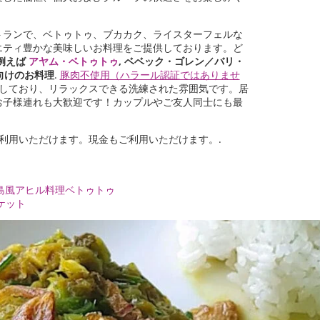
トランで、ベトゥトゥ、ブカカク、ライスターフェルな
エティ豊かな美味しいお料理をご提供しております。ど
例えば
アヤム・ベトゥトゥ
, ベベック・ゴレン／バリ・
向けのお料理
.
豚肉不使用（ハラール認証ではありませ
業しており、リラックスできる洗練された雰囲気です。居
お子様連れも大歓迎です！カップルやご友人同士にも最
ご利用いただけます。現金もご利用いただけます。.
リ島風アヒル料理ベトゥトゥ
ケット