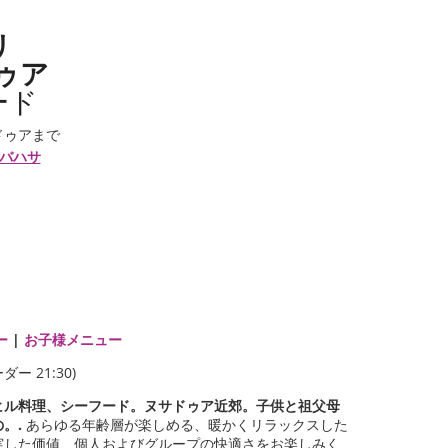
リ
ゥア
ード
ドゥアまで
バハサ
ー
|
お子様メニュー
ー 21:30)
ヒル料理、シーフード。ヌサドゥア近郊。子供と祖父母
。.
あらゆる年齢層が楽しめる、暖かくリラックスした
実した価値、個人およびグループの快適さをお楽しみく