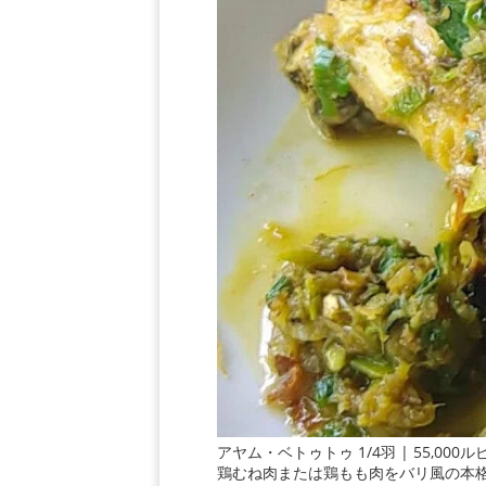
アヤム・ベトゥトゥ 1/4羽 | 55,000ル
鶏むね肉または鶏もも肉をバリ風の本