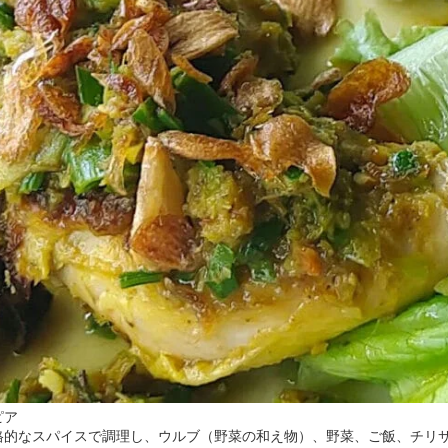
ピア
格的なスパイスで調理し、ウルブ（野菜の和え物）、野菜、ご飯、チリ