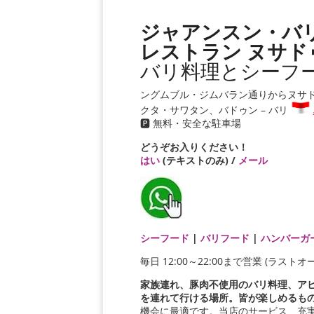
ジャアンスン・バ
レストラン ヌサド
バリ料理とシーフ
ングムブル・ジムバラン通りからヌサ
クタ・サワタン、バドゥン – バリ
🅿️ 無料・安全な駐車場
どうぞお入りください！
はい
(テキストのみ) /
メール
シーフード
|
バリフード
|
ハンバーガ
毎日 12:00～22:00まで営業 (ラストオーダ
家族連れ、豚肉不使用のバリ料理、ア
を連れて行ける場所。皆が楽しめるもの
機会に最適です。当店のサービス、充