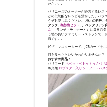
ださい。.
バリニーズのオーナーが経営するレス
どの伝統的なレシピを活かした、バラ
うぞお楽しみください。
地元の料理、
ダック,
海産物セット
, 、ベジタリアン
ん）
. ランチ・ディナーともに毎日営
心地の良いファミリーレストランで、
適です。.
ビザ、マスターカード、JCBカードを
何を食べたらいいかわかりませんか？
おすすめ商品：
バリフード
ベベッ・ベトゥトゥ / バ
魚介類
ロブスター入りシーフードバス