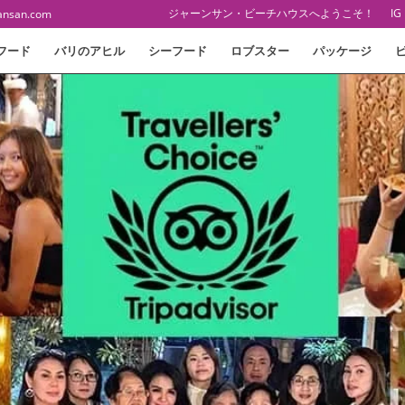
ジャーンサン・ビーチハウスへようこそ！
IG
ansan.com
フード
バリのアヒル
シーフード
ロブスター
パッケージ