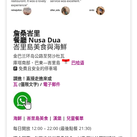
詹桑峇里
餐廳 Nusa Dua
峇里島美食與海鮮
金巴兰环岛公路至努沙杜瓦
庫塔南部、巴東—峇里島
巴哈语
🅿️ 免費且安全的停車場
請進！直接走進來或
瓦
(僅限文字) /
電子郵件
海鮮
|
峇里島美食
|
漢堡
|
兒童餐單
每日開放 12:00 – 22:00 (最後點餐 21:30)