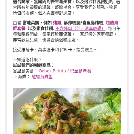
適合闔家、無豬肉的峇里島美食，以及努沙杜瓦附近的.
適
合所有年齡層的溫馨、輕鬆場合。享受我們的服務、物超
所值的服務、個人與團體舒適度。.
由峇
當地菜餚，例如
烤雞
, 酥炸鴨腿/峇里島烤鴨,
超值海
鮮套餐
, 以及素食佳餚
.
不含豬肉（但非清真認證）
. 每日午
餐和晚餐開放，氛圍輕鬆而優雅。一家舒適的家庭餐廳。
非常歡迎兒童！也適合情侶和朋友。.
接受維薩卡、萬事達卡和 JCB 卡。接受現金。.
不知道吃什麼？
試試我們的暢銷商品：
峇里島美食：
Bebek Betutu / 巴厘島烤鴨
-> 海鮮：
龍蝦海鮮籃