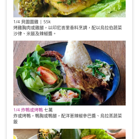
1/4 貝圖圖雞 | 55k
烤雞胸肉或雞腿，以印尼峇里香料烹調，配以烏拉伯蔬菜
沙律、米飯及辣椒醬。
1/4 炸鴨或烤鴨
七萬
炸或烤鴨，鴨胸或鴨腿，配洋蔥辣椒參巴醬、烏拉蒸蔬菜
飯