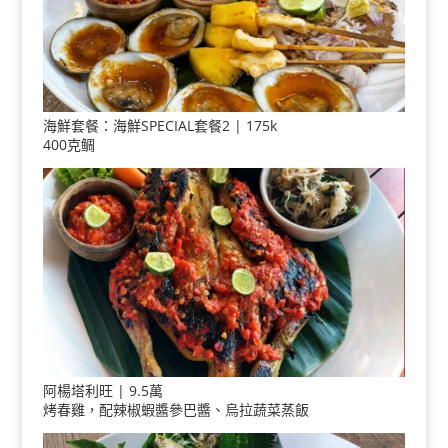
海鮮套餐：海鮮SPECIAL套餐2 | 175k
400克鲷
阿楊塔利旺 | 9.5萬
烤春雞，配辣椒蝦醬參巴醬、烏拉蔬菜蒸飯