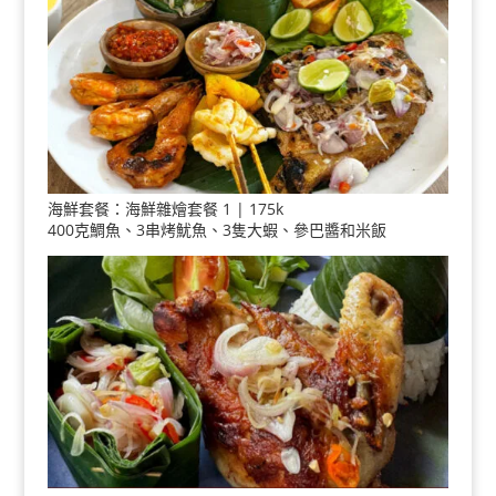
海鮮套餐：海鮮雜燴套餐 1 | 175k
400克鯛魚、3串烤魷魚、3隻大蝦、參巴醬和米飯