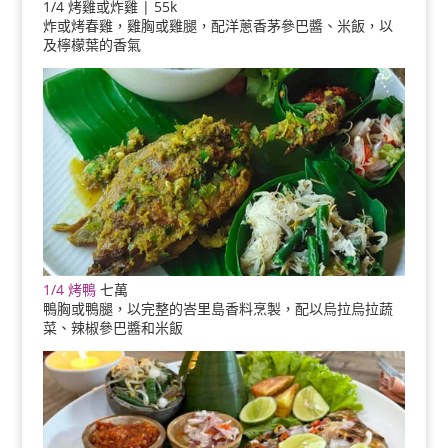
1/4 烤雞或炸雞 | 55k
炸或烤春雞，雞胸或雞腿，配洋蔥香茅參巴醬、米飯，以
及檸檬葉的香氣
1/4 烤鴨
七萬
鴨胸或鴨腿，以完整的峇里島香料烹製，配以烏拉烏拉蔬
菜、辣椒參巴醬和米飯