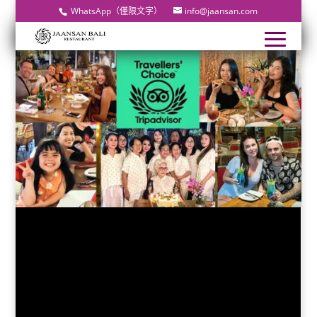
WhatsApp（僅限文字）
info@jaansan.com