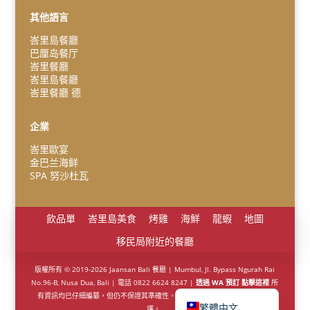
其他語言
峇里島餐廳
巴厘岛餐厅
Español
峇里餐廳
峇里島餐廳
Português do Brasil
峇里餐廳 德
한국어
日本語
企業
Italiano
峇里歐宴
金巴兰海鲜
Bahasa Indonesia
SPA 努沙杜瓦
हिन्दी
Deutsch
飲品單
峇里島美食
烤雞
海鮮
龍蝦
地圖
Français
移民局附近的餐廳
简体中文
版權所有 © 2019-2026 Jaansan Bali 餐廳 | Mumbul, Jl. Bypass Ngurah Rai
No.96-B, Nusa Dua, Bali | 電話 0822 6624 8247 |
透過 WA 預訂 點擊這裡
所
English (UK)
有資訊均已仔細編纂，但仍不保證其準確性。所有非英文內容均由人工智能翻
繁體中文
譯。.