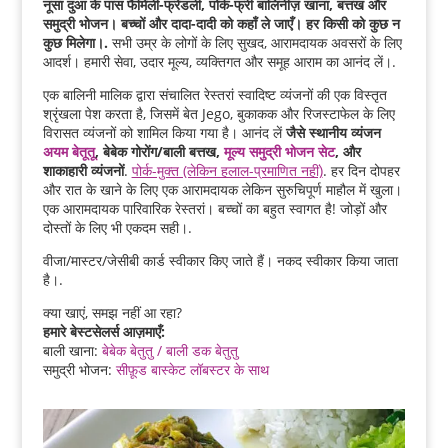
नूसा दुआ के पास फैमिली-फ्रेंडली, पोर्क-फ्री बालिनीज़ खाना, बत्तख और
समुद्री भोजन। बच्चों और दादा-दादी को कहाँ ले जाएँ। हर किसी को कुछ न
कुछ मिलेगा।.
सभी उम्र के लोगों के लिए सुखद, आरामदायक अवसरों के लिए
आदर्श। हमारी सेवा, उदार मूल्य, व्यक्तिगत और समूह आराम का आनंद लें।.
एक बालिनी मालिक द्वारा संचालित रेस्तरां स्वादिष्ट व्यंजनों की एक विस्तृत
श्रृंखला पेश करता है, जिसमें बेत Jego, बुकाकक और रिजस्टाफेल के लिए
विरासत व्यंजनों को शामिल किया गया है। आनंद लें
जैसे स्थानीय व्यंजन
अयम बेतूतू
, बेबेक गोरोंग/बाली बत्तख,
मूल्य समुद्री भोजन सेट
, और
शाकाहारी व्यंजनों
.
पोर्क-मुक्त (लेकिन हलाल-प्रमाणित नहीं)
. हर दिन दोपहर
और रात के खाने के लिए एक आरामदायक लेकिन सुरुचिपूर्ण माहौल में खुला।
एक आरामदायक पारिवारिक रेस्तरां। बच्चों का बहुत स्वागत है! जोड़ों और
दोस्तों के लिए भी एकदम सही।.
वीजा/मास्टर/जेसीबी कार्ड स्वीकार किए जाते हैं। नकद स्वीकार किया जाता
है।.
क्या खाएं, समझ नहीं आ रहा?
हमारे बेस्टसेलर्स आज़माएँ:
बाली खाना:
बेबेक बेतुतु / बाली डक बेतुतु
समुद्री भोजन:
सीफ़ूड बास्केट लॉबस्टर के साथ