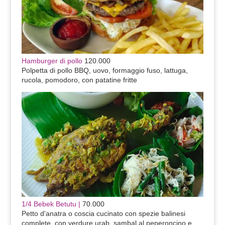
Hamburger di pollo
120.000
Polpetta di pollo BBQ, uovo, formaggio fuso, lattuga,
rucola, pomodoro, con patatine fritte
1/4 Bebek Betutu |
70.000
Petto d'anatra o coscia cucinato con spezie balinesi
complete, con verdure urab, sambal al peperoncino e