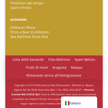
Previsioni del tempo
Giorni Festivi
Español
Aziendale
Português do Brasil
Jimbaran Pesce
한국어
Pizza a Baia di Jimbaran
Spa Balinese Nusa Dua
日本語
Bahasa Indonesia
हिन्दी
Lista delle bevande
Cibo Balinese
Ayam Betutu
Deutsch
Frutti di mare
Aragosta
Mappa
Français
Ristorante vicino all'immigrazione
繁體中文
Copyright © 2019-2026 Jaansan Bali Restaurant | Mumbul, Jl. Bypass
简体中文
Ngurah Rai No.96-B, Nusa Dua, Bali | Tel. 0822 6624 8247 |
Prenota
tramite WA CLICCA QUI
Tutte le informazioni sono state accuratamente
English (UK)
compilate ma vengono fornite senza garanzia. Tutto il contenuto non in
Italiano
lingua inglese è stato tradotto dall'intelligenza artificiale.