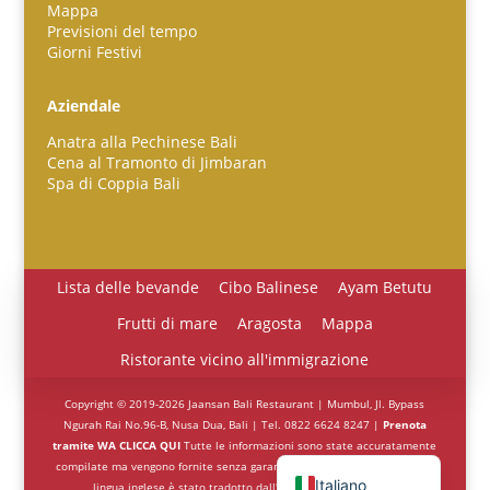
Mappa
Previsioni del tempo
Giorni Festivi
Español
Aziendale
Português do Brasil
Anatra alla Pechinese Bali
한국어
Cena al Tramonto di Jimbaran
Spa di Coppia Bali
日本語
Bahasa Indonesia
हिन्दी
Lista delle bevande
Cibo Balinese
Ayam Betutu
Deutsch
Frutti di mare
Aragosta
Mappa
Français
Ristorante vicino all'immigrazione
繁體中文
Copyright © 2019-2026 Jaansan Bali Restaurant | Mumbul, Jl. Bypass
简体中文
Ngurah Rai No.96-B, Nusa Dua, Bali | Tel. 0822 6624 8247 |
Prenota
tramite WA CLICCA QUI
Tutte le informazioni sono state accuratamente
English (UK)
compilate ma vengono fornite senza garanzia. Tutto il contenuto non in
Italiano
lingua inglese è stato tradotto dall'intelligenza artificiale.