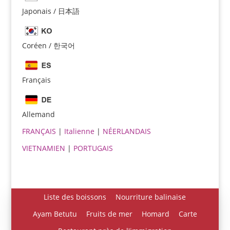
Japonais / 日本語
Coréen / 한국어
Français
Español
Allemand
Português do Brasil
FRANÇAIS
|
Italienne
|
NÉERLANDAIS
한국어
VIETNAMIEN
|
PORTUGAIS
日本語
Italiano
Bahasa Indonesia
Liste des boissons
Nourriture balinaise
हिन्दी
Ayam Betutu
Fruits de mer
Homard
Carte
Deutsch