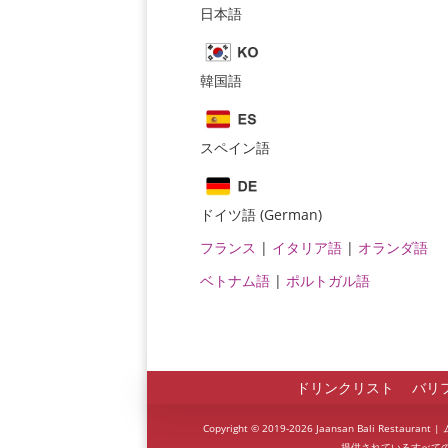
日本語
韓国語
スペイン語
ドイツ語 (German)
フランス
|
イタリア語
|
オランダ語
ベトナム語
|
ポルトガル語
ドリンクリスト
バリ
Copyright © 2019-2026 Jaansan Bali Rest
提供されているすべて