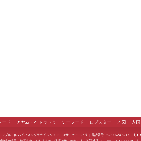
フード
アヤム・ベトゥトゥ
シーフード
ロブスター
地図
入国
aurant | ムンブル、Jl. バイパスングラライ No.96-B、ヌサドゥア、バリ | 電話番号 0822 6624 8247
こちら
の情報は慎重に編纂されておりますが、保証は致しかねます。英語以外のコンテンツはすべてAIによっ