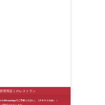
Español
Português do Brasil
한국어
Italiano
Bahasa Indonesia
हिन्दी
Deutsch
管理局近くのレストラン
Français
からWhatsAppでご予約ください。（テキストのみ）
|
て翻訳されています。.