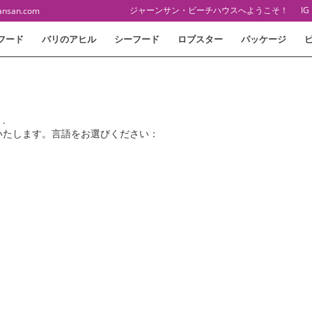
ジャーンサン・ビーチハウスへようこそ！
IG
ansan.com
フード
バリのアヒル
シーフード
ロブスター
パッケージ
.
いたします。言語をお選びください：