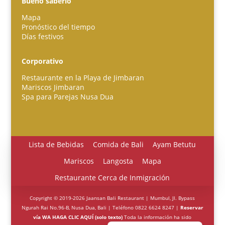
Bueno saberlo
Mapa
Pronóstico del tiempo
Días festivos
Português do Brasil
Corporativo
한국어
Restaurante en la Playa de Jimbaran
日本語
Mariscos Jimbaran
Spa para Parejas Nusa Dua
Italiano
Bahasa Indonesia
हिन्दी
Lista de Bebidas
Comida de Bali
Ayam Betutu
Deutsch
Mariscos
Langosta
Mapa
Français
Restaurante Cerca de Inmigración
繁體中文
Copyright © 2019-2026 Jaansan Bali Restaurant | Mumbul, Jl. Bypass
简体中文
Ngurah Rai No.96-B, Nusa Dua, Bali | Teléfono 0822 6624 8247 |
Reservar
vía WA HAGA CLIC AQUÍ (solo texto)
Toda la información ha sido
English (UK)