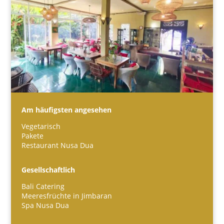
Am häufigsten angesehen
Vegetarisch
Pakete
Restaurant Nusa Dua
Español
Português do Brasil
Gesellschaftlich
한국어
Bali Catering
日本語
Meeresfrüchte in Jimbaran
Spa Nusa Dua
Italiano