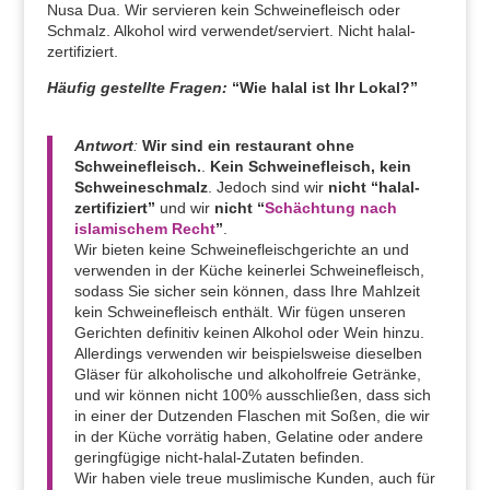
Nusa Dua. Wir servieren kein Schweinefleisch oder
Schmalz. Alkohol wird verwendet/serviert. Nicht halal-
zertifiziert.
Häufig gestellte Fragen:
“Wie halal ist Ihr Lokal?”
Antwort
:
Wir sind ein restaurant ohne
Schweinefleisch.
.
Kein Schweinefleisch, kein
Schweineschmalz
. Jedoch sind wir
nicht “halal-
zertifiziert”
und wir
nicht
“
Schächtung nach
islamischem Recht
”
.
Wir bieten keine Schweinefleischgerichte an und
verwenden in der Küche keinerlei Schweinefleisch,
sodass Sie sicher sein können, dass Ihre Mahlzeit
kein Schweinefleisch enthält. Wir fügen unseren
Gerichten definitiv keinen Alkohol oder Wein hinzu.
Allerdings verwenden wir beispielsweise dieselben
Gläser für alkoholische und alkoholfreie Getränke,
und wir können nicht 100% ausschließen, dass sich
in einer der Dutzenden Flaschen mit Soßen, die wir
in der Küche vorrätig haben, Gelatine oder andere
geringfügige nicht-halal-Zutaten befinden.
Wir haben viele treue muslimische Kunden, auch für