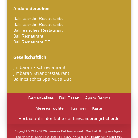
Andere Sprachen
Balinesische Restaurants
Balinesische Restaurants
Balinesisches Restaurant
Bali Restaurant
Español
Bali Restaurant DE
Português do Brasil
Gesellschaftlich
한국어
Jimbaran Fischrestaurant
日本語
Jimbaran-Strandrestaurant
Balinesisches Spa Nusa Dua
Italiano
Bahasa Indonesia
Getränkeliste
Bali Essen
Ayam Betutu
हिन्दी
Meeresfrüchte
Hummer
Karte
Français
Restaurant in der Nähe der Einwanderungsbehörde
繁體中文
Copyright © 2019-2026 Jaansan Bali Restaurant | Mumbul, Jl. Bypass Ngurah
简体中文
Rai No.96-B, Nusa Dua, Bali | PH 0822 6624 8247 |
Buchen Sie über WA