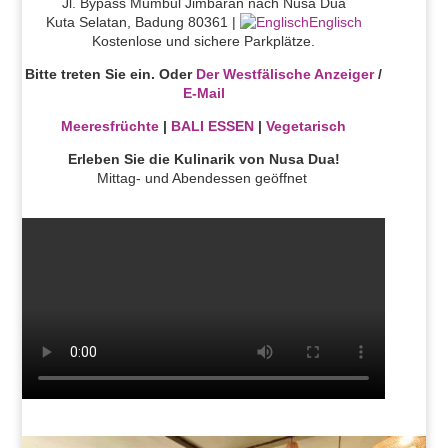
Jl. Bypass Mumbul Jimbaran nach Nusa Dua
Kuta Selatan, Badung 80361 |
Englisch
Kostenlose und sichere Parkplätze.
Bitte treten Sie ein. Oder
Der Westfälische Anzeiger
/
E-Mail
Meeresfrüchte
|
BALI ESSEN
|
Vegetarisch
Erleben Sie die Kulinarik von Nusa Dua!
Mittag- und Abendessen geöffnet