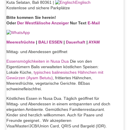
Kuta Selatan, Bali 80361 |
Englisch
Kostenlose und sichere Parkplätze
Bitte kommen Sie herein!
Oder
Der Westfälische Anzeiger
Nur Text
E-Mail
Meeresfrüchte
|
BALI ESSEN
|
Dauerhaft
|
AYAM
Mittag- und Abendessen geöffnet
Essensmöglichkeiten in Nusa Dua
Die von den
Eigentümern Balis verwalteten köstlichen Speisen:
Lokale Küche,
typisches balinesisches Hähnchen mit
Gewürzen (Ayam Betutu)
, frittiertes Hähnchen,
Meeresfrüchte, vegetarische Gerichte.
B
Ebas
schweinefleischfrei.
Köstliches Essen in Nusa Dua. Täglich geöffnet für
Mittag- und Abendessen in einem entspannten und doch
eleganten Ambiente.
Gemütliches Familienrestaurant.
Kinder sind herzlich willkommen. Auch für Paare und
Freunde geeignet.
.
Wir akzeptieren
Visa/Master/JCB/Union Card, QRIS und Bargeld (IDR).