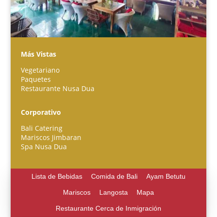
Más Vistas
Vegetariano
Paquetes
Restaurante Nusa Dua
Português do Brasil
한국어
Corporativo
日本語
Bali Catering
Italiano
Mariscos Jimbaran
Spa Nusa Dua
Bahasa Indonesia
हिन्दी
Lista de Bebidas
Comida de Bali
Ayam Betutu
Deutsch
Mariscos
Langosta
Mapa
Français
Restaurante Cerca de Inmigración
繁體中文