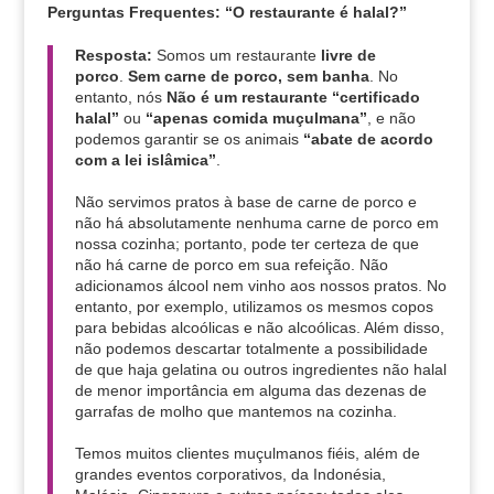
Perguntas Frequentes: “O restaurante é halal?”
Resposta:
Somos um restaurante
livre de
porco
.
Sem carne de porco, sem banha
. No
entanto, nós
Não é um restaurante “certificado
halal”
ou
“apenas comida muçulmana”
, e não
podemos garantir se os animais
“abate de acordo
com a lei islâmica”
.
Não servimos pratos à base de carne de porco e
não há absolutamente nenhuma carne de porco em
nossa cozinha; portanto, pode ter certeza de que
não há carne de porco em sua refeição. Não
adicionamos álcool nem vinho aos nossos pratos. No
entanto, por exemplo, utilizamos os mesmos copos
para bebidas alcoólicas e não alcoólicas. Além disso,
não podemos descartar totalmente a possibilidade
de que haja gelatina ou outros ingredientes não halal
de menor importância em alguma das dezenas de
garrafas de molho que mantemos na cozinha.
Temos muitos clientes muçulmanos fiéis, além de
grandes eventos corporativos, da Indonésia,