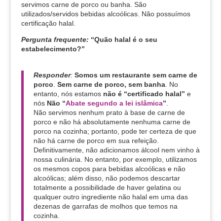
servimos carne de porco ou banha. São
utilizados/servidos bebidas alcoólicas. Não possuímos
certificação halal.
Pergunta frequente:
“Quão halal é o seu
estabelecimento?”
Responder
:
Somos um restaurante sem carne de
porco
.
Sem carne de porco, sem banha
. No
entanto, nós estamos
não é “certificado halal”
e
nós
Não
“
Abate segundo a lei islâmica
”
.
Não servimos nenhum prato à base de carne de
porco e não há absolutamente nenhuma carne de
porco na cozinha; portanto, pode ter certeza de que
não há carne de porco em sua refeição.
Definitivamente, não adicionamos álcool nem vinho à
nossa culinária. No entanto, por exemplo, utilizamos
os mesmos copos para bebidas alcoólicas e não
alcoólicas; além disso, não podemos descartar
totalmente a possibilidade de haver gelatina ou
qualquer outro ingrediente não halal em uma das
dezenas de garrafas de molhos que temos na
cozinha.