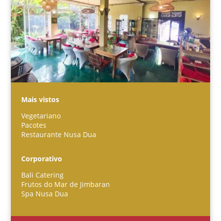
Mais vistos
Vegetariano
Pacotes
Restaurante Nusa Dua
Español
한국어
Corporativo
日本語
Bali Catering
Italiano
Frutos do Mar de Jimbaran
Spa Nusa Dua
Bahasa Indonesia
हिन्दी