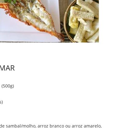
 MAR
 (500g)
s)
 de sambal/molho, arroz branco ou arroz amarelo,