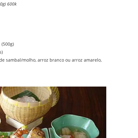
0g) 600k
 (500g)
s)
 de sambal/molho, arroz branco ou arroz amarelo,