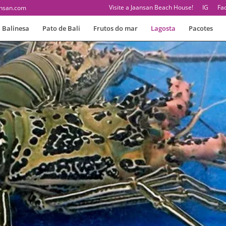
Visite a Jaansan Beach House!
IG
Fa
nsan.com
 Balinesa
Pato de Bali
Frutos do mar
Lagosta
Pacotes