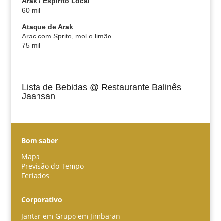
Arak / Espírito Local
60 mil
Ataque de Arak
Arac com Sprite, mel e limão
75 mil
Lista de Bebidas @ Restaurante Balinês
Jaansan
Bom saber
Mapa
Previsão do Tempo
Feriados
Español
Corporativo
한국어
Jantar em Grupo em Jimbaran