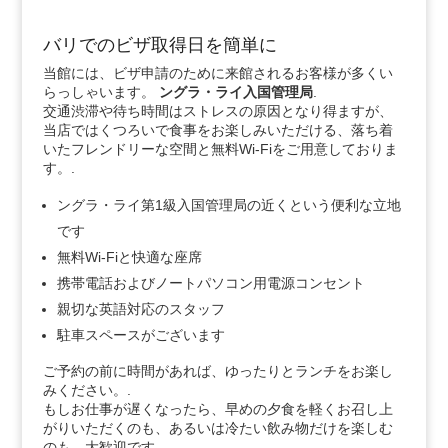
バリでのビザ取得日を簡単に
当館には、ビザ申請のために来館されるお客様が多くい
らっしゃいます。
ングラ・ライ入国管理局
.
交通渋滞や待ち時間はストレスの原因となり得ますが、
当店ではくつろいで食事をお楽しみいただける、落ち着
いたフレンドリーな空間と無料Wi-Fiをご用意しておりま
す。.
ングラ・ライ第1級入国管理局の近くという便利な立地
です
無料Wi-Fiと快適な座席
携帯電話およびノートパソコン用電源コンセント
親切な英語対応のスタッフ
駐車スペースがございます
ご予約の前に時間があれば、ゆったりとランチをお楽し
みください。.
もしお仕事が遅くなったら、早めの夕食を軽くお召し上
がりいただくのも、あるいは冷たい飲み物だけを楽しむ
のも、大歓迎です。.