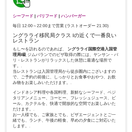
シーフード
|
バリフード
|
ハンバーガー
毎日 12:00～22:00まで営業 (ラストオーダー 21:30)
ングラライ移民局クラス Iの近くで一番良い
レストラン
もし〜を訪れるのであれば、
ングラライ国際空港入国管
理局I級
ジムバランでのビザ取得の際には、ヤンサン・バ
リ・レストランがリラックスした休憩に最適な場所で
す。.
当レストランは入国管理局から徒歩圏内にございますの
で、ご予約の前後に、しっかりとお食事やおやつ、お飲
み物をお楽しみいただけます。.
インドネシア料理や各国料理、新鮮なシーフード、ベジ
タリアンメニュー、コーヒー、フレッシュジュース、ビ
ール、カクテルを、快適で開放的な空間でお楽しみいた
だけます。.
お一人様でも、ご家族とでも、ビザエージェントとご一
緒でも、ランチ、午後の軽食、早めの夕食にご対応いた
します。.