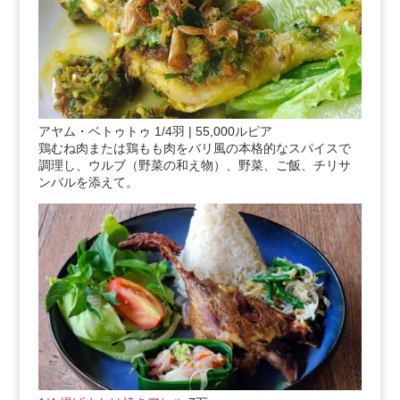
アヤム・ベトゥトゥ 1/4羽 | 55,000ルピア
鶏むね肉または鶏もも肉をバリ風の本格的なスパイスで
調理し、ウルブ（野菜の和え物）、野菜、ご飯、チリサ
ンバルを添えて。