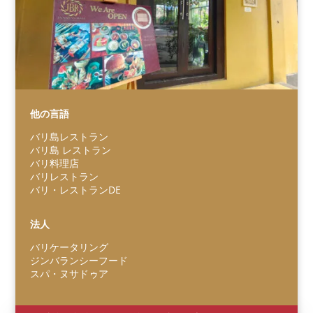
他の言語
バリ島レストラン
バリ島 レストラン
バリ料理店
バリレストラン
バリ・レストランDE
Español
Português do Brasil
法人
한국어
バリケータリング
Italiano
ジンバランシーフード
スパ・ヌサドゥア
Bahasa Indonesia
हिन्दी