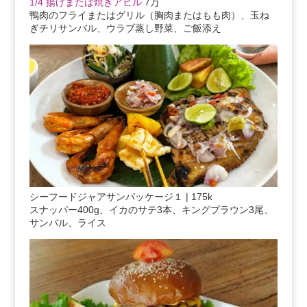
1/4 揚げまたは焼きアヒル
7万
鴨肉のフライまたはグリル（胸肉またはもも肉）、玉ね
ぎチリサンバル、ウラブ蒸し野菜、ご飯添え
シーフードジャアサンパッケージ１ | 175k
スナッパー400g、イカのサテ3本、キングプラウン3尾、
サンバル、ライス