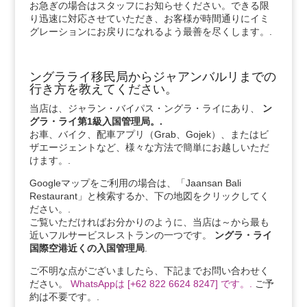
お急ぎの場合はスタッフにお知らせください。できる限
り迅速に対応させていただき、お客様が時間通りにイミ
グレーションにお戻りになれるよう最善を尽くします。.
ングラライ移民局からジャアンバルリまでの
行き方を教えてください。
当店は、ジャラン・バイパス・ングラ・ライにあり、
ン
グラ・ライ第1級入国管理局。.
お車、バイク、配車アプリ（Grab、Gojek）、またはビ
ザエージェントなど、様々な方法で簡単にお越しいただ
けます。.
Googleマップをご利用の場合は、「Jaansan Bali
Restaurant」と検索するか、下の地図をクリックしてく
ださい。.
ご覧いただければお分かりのように、当店は～から最も
近いフルサービスレストランの一つです。
ングラ・ライ
国際空港近くの入国管理局
.
ご不明な点がございましたら、下記までお問い合わせく
ださい。
WhatsAppは [+62 822 6624 8247] です。.
ご予
約は不要です。.