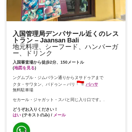
入国管理局デンパサール近くのレス
トラン – Jaansan Bali
地元料理、シーフード、ハンバーガ
ー、ドリンク
入国審査場から徒歩2分、150メートル
(
地図を見る
)
ングムブル・ジムバラン通りからヌサドゥアまで
クタ・サワタン、バドゥン – バリ
バハサ
無料駐車場
セカール・ジャガット・スパと同じ入り口です。.
どうぞお入りください！
はい
(テキストのみ) /
メール