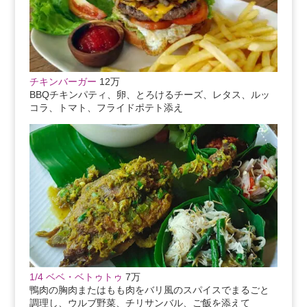
チキンバーガー
12万
BBQチキンパティ、卵、とろけるチーズ、レタス、ルッ
コラ、トマト、フライドポテト添え
1/4 ベベ・ベトゥトゥ
7万
鴨肉の胸肉またはもも肉をバリ風のスパイスでまるごと
調理し、ウルブ野菜、チリサンバル、ご飯を添えて