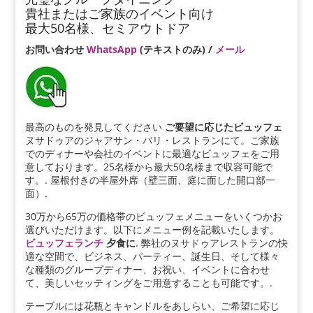
貴社またはご家族のイベント向け
最大50名様、セミアウトドア
お問い合わせ
WhatsApp
(テキストのみ) /
メール
最高のものを発見してください
ご要望に応じたビュッフェ
ヌサドゥアのジャアサン・バリ・レストランにて。ご家族
でのディナーや会社のイベントに最適なビュッフェをご用
意しております。25名様から最大50名様まで収容可能で
す。.
屋根付きの半屋外席（壁三面、庭に面した開口部一
面）.
30万から65万の価格帯のビュッフェメニューをいくつかお
選びいただけます。以下にメニュー例を記載いたします。
ビュッフェランチ
夕食に
. 弊社のヌサドゥアレストランの快
適な空間で、ビジネス、パーティー、誕生日、そして様々
な種類のグループディナー、お祝い、イベントに合わせ
て、美しいセッティングをご用意することも可能です。.
テーブルには花瓶とキャンドルをあしらい、ご希望に応じ