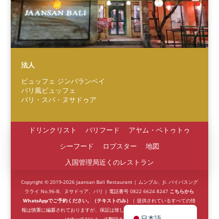
Español
Português do Brasil
法人
한국어
ビュッフェ ジンバランベイ
Italiano
バリ風ビュッフェ
バリ・スパ・ヌサドゥア
Bahasa Indonesia
हिन्दी
ドリンクリスト
バリフード
アヤム・ベトゥトゥ
Deutsch
シーフード
ロブスター
地図
Français
入国管理局近くのレストラン
繁體中文
Copyright © 2019-2026 Jaansan Bali Restaurant | ムンブル、Jl. バイパスング
简体中文
ラライ No.96-B、ヌサドゥア、バリ | 電話番号 0822 6624 8247
こちらから
WhatsAppでご予約ください。（テキストのみ）
| 提供されているすべての情
English (UK)
報は慎重に編纂されておりますが、保証は致しかねます。英語以外のコンテンツ
日本語
はすべてAIによって翻訳されています。.