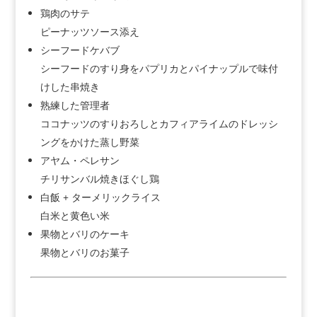
鶏肉のサテ
ピーナッツソース添え
シーフードケバブ
シーフードのすり身をパプリカとパイナップルで味付
けした串焼き
熟練した管理者
ココナッツのすりおろしとカフィアライムのドレッシ
ングをかけた蒸し野菜
アヤム・ペレサン
チリサンバル焼きほぐし鶏
白飯 + ターメリックライス
白米と黄色い米
果物とバリのケーキ
果物とバリのお菓子