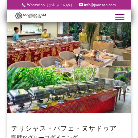
WhatsApp（テキストのみ）
info@jaansan.com
デリシャス・バフェ・ヌサドゥア
完璧なグループダイニング