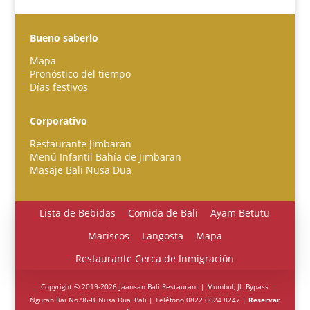
Bueno saberlo
Mapa
Pronóstico del tiempo
Días festivos
Português do Brasil
한국어
Corporativo
日本語
Restaurante Jimbaran
Italiano
Menú Infantil Bahía de Jimbaran
Masaje Bali Nusa Dua
Bahasa Indonesia
हिन्दी
Lista de Bebidas
Comida de Bali
Ayam Betutu
Deutsch
Mariscos
Langosta
Mapa
Français
Restaurante Cerca de Inmigración
繁體中文
Copyright © 2019-2026 Jaansan Bali Restaurant | Mumbul, Jl. Bypass
简体中文
Ngurah Rai No.96-B, Nusa Dua, Bali | Teléfono 0822 6624 8247 |
Reservar