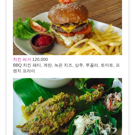
치킨 버거
120,000
BBQ 치킨 패티, 계란, 녹은 치즈, 상추, 루꼴라, 토마토, 프
렌치 프라이