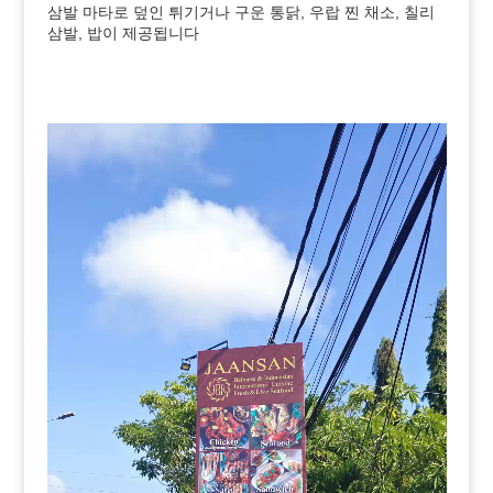
삼발 마타로 덮인 튀기거나 구운 통닭, 우랍 찐 채소, 칠리
삼발, 밥이 제공됩니다