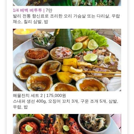
1/4 베벡 베투투 |
7만
발리 전통 향신료로 조리한 오리 가슴살 또는 다리살, 우랍
채소, 칠리 삼발, 밥
해물잔치 세트 2 | 175,000원
스내퍼 생선 400g, 오징어 꼬치 3개, 구운 조개 5개, 삼발,
우랍, 밥