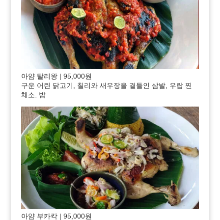
아얌 탈리왕 | 95,000원
구운 어린 닭고기, 칠리와 새우장을 곁들인 삼발, 우랍 찐
채소, 밥
아얌 부카칵 | 95,000원