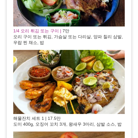
1/4 오리 튀김 또는 구이 |
7만
오리 구이 또는 튀김, 가슴살 또는 다리살, 양파 칠리 삼발,
우랍 찐 채소, 밥
해물잔치 세트 1 | 17.5만
도미 400g, 오징어 꼬치 3개, 왕새우 3마리, 삼발 소스, 밥