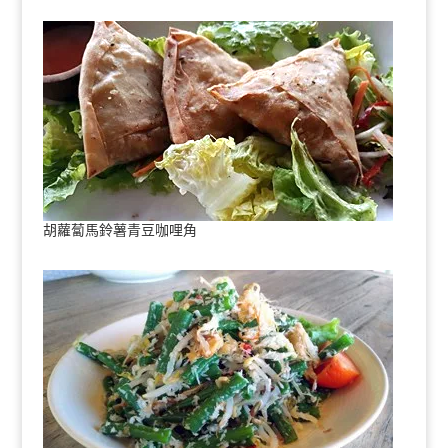
胡蘿蔔馬鈴薯青豆咖哩角