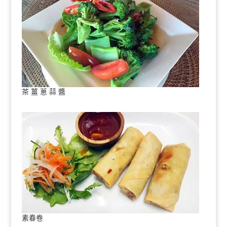
茶 薑 蔥 蒜 醬
素春卷