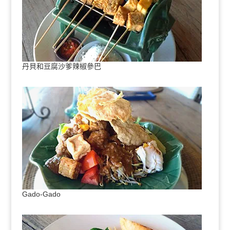
丹貝和豆腐沙爹辣椒參巴
Gado-Gado