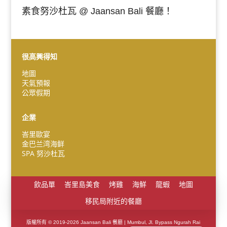
素食努沙杜瓦 @ Jaansan Bali 餐廳！
很高興得知
Español
地圖
Português do Brasil
天氣預報
한국어
公眾假期
日本語
企業
Italiano
峇里歐宴
Bahasa Indonesia
金巴兰湾海鲜
SPA 努沙杜瓦
हिन्दी
Deutsch
飲品單
峇里島美食
烤雞
海鮮
龍蝦
地圖
Français
移民局附近的餐廳
简体中文
English (UK)
版權所有 © 2019-2026 Jaansan Bali 餐廳 | Mumbul, Jl. Bypass Ngurah Rai