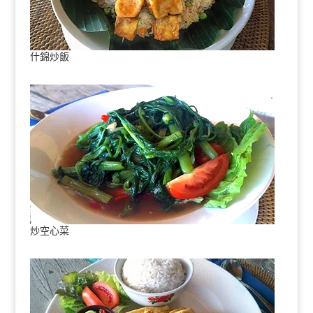
什錦炒飯
炒空心菜