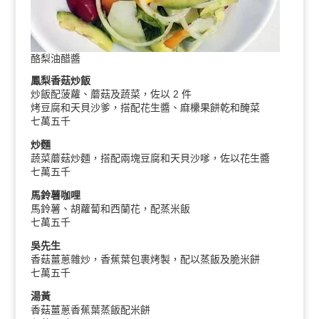
酪梨油醋醬
鳳梨香菇炒飯
炒飯配菠蘿、蘑菇及蔬菜，佐以 2 件
烤豆腐和天貝沙爹，搭配花生醬、麻欙果餅乾和醃菜
七萬五千
炒麵
蔬菜蘑菇炒麵，搭配兩塊豆腐和天貝沙嗲，佐以花生醬
七萬五千
馬鈴薯咖哩
馬鈴薯、胡蘿蔔和西蘭花，配蒸米飯
七萬五千
吳先生
香菇薑蔥雜炒，香蕉葉包裹烤製，配以蒸飯及脆米餅
七萬五千
湯黃
香菇薑蔥香蕉葉蒸飯配米餅