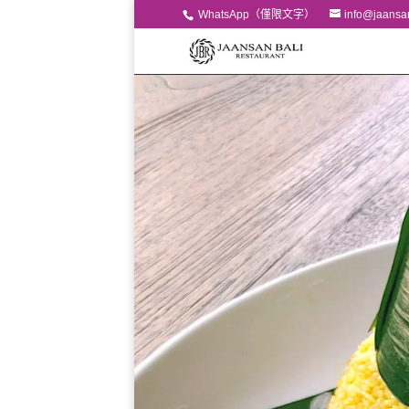
WhatsApp（僅限文字）
info@jaansa