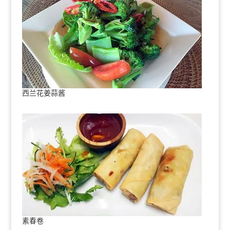
西兰花姜蒜酱
素春卷