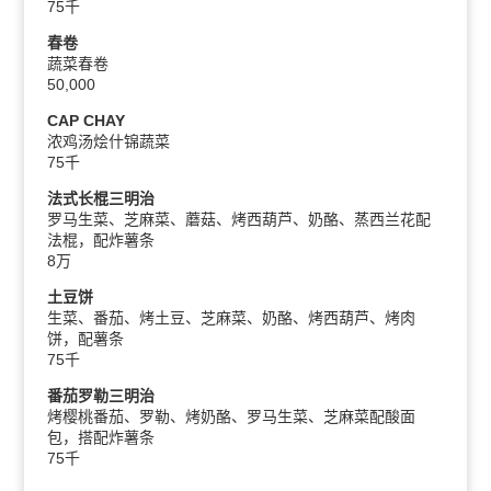
75千
春卷
蔬菜春卷
50,000
CAP CHAY
浓鸡汤烩什锦蔬菜
75千
法式长棍三明治
罗马生菜、芝麻菜、蘑菇、烤西葫芦、奶酪、蒸西兰花配
法棍，配炸薯条
8万
土豆饼
生菜、番茄、烤土豆、芝麻菜、奶酪、烤西葫芦、烤肉
饼，配薯条
75千
番茄罗勒三明治
烤樱桃番茄、罗勒、烤奶酪、罗马生菜、芝麻菜配酸面
包，搭配炸薯条
75千