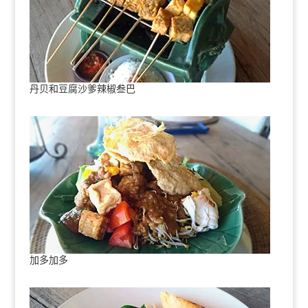
丹贝和豆腐沙爹辣椒叁巴
加多加多