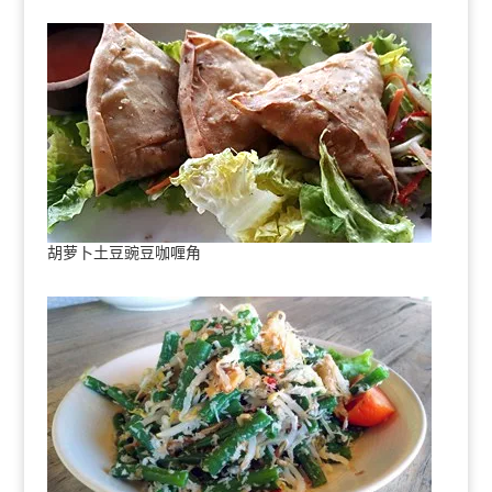
胡萝卜土豆豌豆咖喱角