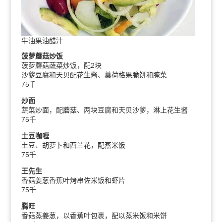
牛油果油醋汁
菠萝蘑菇炒饭
菠萝蘑菇蔬菜炒饭，配2块
沙爹豆腐和天贝配花生酱、蘘荷格果脆饼和腌菜
75千
炒面
蔬菜炒面，配蘑菇、两块豆腐和天贝沙爹，淋上花生酱
75千
土豆咖喱
土豆、胡萝卜和西兰花，配蒸米饭
75千
王先生
香菇姜葱香蕉叶烤串佐米饭和虾片
75千
腾旺
香菇蒸姜葱，以香蕉叶包裹，配以蒸米饭和米饼