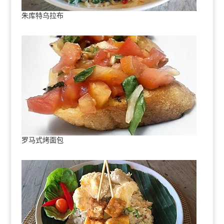
朱库特乌拉布
罗马式烤面包