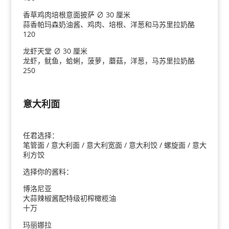
香草鸡肉培根意面披萨 ∅ 30 厘米
蒜香帕玛森奶油酱、鸡肉、培根、洋葱和马苏里拉奶酪
120
龙虾天堂 ∅ 30 厘米
龙虾，鱿鱼，蛤蜊，菠萝，蘑菇，洋葱，马苏里拉奶酪
250
意大利面
任君选择：
笔管面 / 意大利面 / 意大利宽面 / 意大利饺 / 螺旋面 / 意大
利方饺
选择你的酱料：
博洛尼亚
大蒜辣椒酱配特级初榨橄榄油
十万
玛丽娜拉