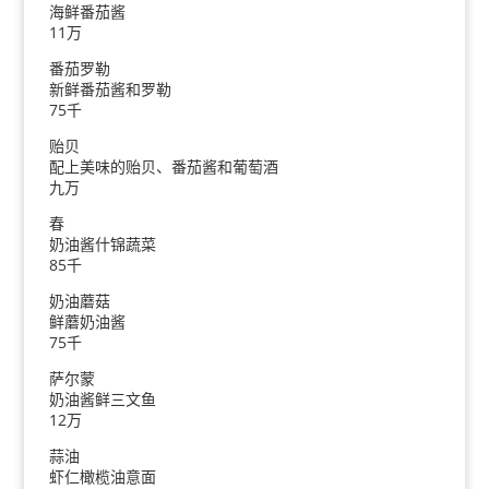
海鲜番茄酱
11万
番茄罗勒
新鲜番茄酱和罗勒
75千
贻贝
配上美味的贻贝、番茄酱和葡萄酒
九万
春
奶油酱什锦蔬菜
85千
奶油蘑菇
鲜蘑奶油酱
75千
萨尔蒙
奶油酱鲜三文鱼
12万
蒜油
虾仁橄榄油意面