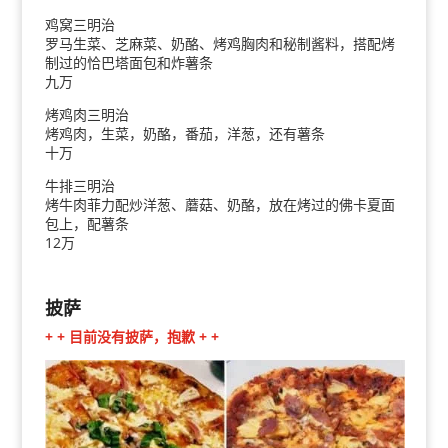
鸡窝三明治
罗马生菜、芝麻菜、奶酪、烤鸡胸肉和秘制酱料，搭配烤
制过的恰巴塔面包和炸薯条
九万
烤鸡肉三明治
烤鸡肉，生菜，奶酪，番茄，洋葱，还有薯条
十万
牛排三明治
烤牛肉菲力配炒洋葱、蘑菇、奶酪，放在烤过的佛卡夏面
包上，配薯条
12万
披萨
+ + 目前没有披萨，抱歉 + +