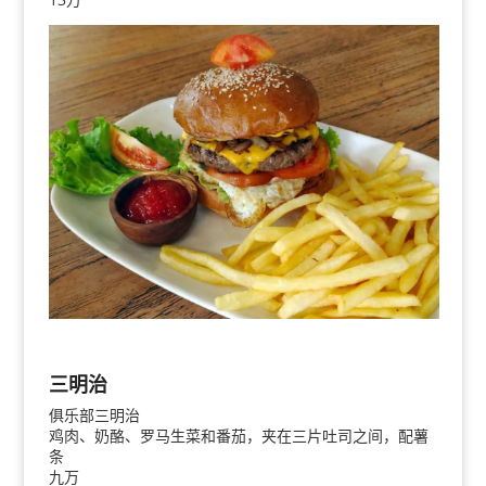
三明治
俱乐部三明治
鸡肉、奶酪、罗马生菜和番茄，夹在三片吐司之间，配薯
条
九万