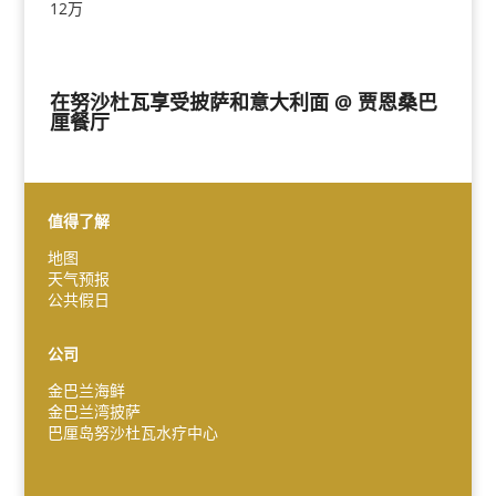
12万
在努沙杜瓦享受披萨和意大利面 @ 贾恩桑巴
厘餐厅
值得了解
地图
天气预报
Español
公共假日
Português do Brasil
한국어
公司
日本語
金巴兰海鲜
金巴兰湾披萨
Italiano
巴厘岛努沙杜瓦水疗中心
Bahasa Indonesia