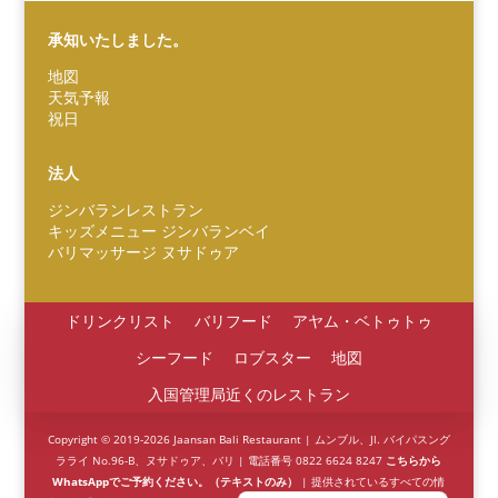
承知いたしました。
地図
天気予報
祝日
Español
Português do Brasil
法人
한국어
ジンバランレストラン
Italiano
キッズメニュー ジンバランベイ
バリマッサージ ヌサドゥア
Bahasa Indonesia
हिन्दी
ドリンクリスト
バリフード
アヤム・ベトゥトゥ
Deutsch
シーフード
ロブスター
地図
Français
入国管理局近くのレストラン
繁體中文
Copyright © 2019-2026 Jaansan Bali Restaurant | ムンブル、Jl. バイパスング
简体中文
ラライ No.96-B、ヌサドゥア、バリ | 電話番号 0822 6624 8247
こちらから
WhatsAppでご予約ください。（テキストのみ）
| 提供されているすべての情
English (UK)