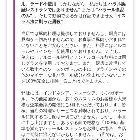
用、ラード不使用
. しかしながら、私たちは
ハラル認
証レストランではありません“
または
“ハラール食品
のみ”
, 、そして動物であるかは保証できません
“イス
ラム法に則った屠殺”
.
当店では豚肉料理は提供しておりませんし、厨房には
豚肉が一切ありませんので、お食事に豚肉が含まれて
いないことをご安心ください。また、料理にはアルコ
ールやワインを一切使用しておりません。 ただし、
例えば、アルコール飲料とノンアルコール飲料には同
じグラスを使用しております。また、厨房に常備して
いる数十本のソースのボトルの中に、ゼラチンやその
他のマイナーな非ハラール成分が含まれていないこと
を100%完全に排除することはできません。.
弊社には、インドネシア、マレーシア、 シンガポー
ル、その他諸国から、多くのムスリムのお客様や大規
模な企業会議の開催にご利用いただいております。皆
様、当店の料理やサービスを満喫されており、ハラー
ルに関するご心配は一切ございません。しかし、率直
に申し上げますと、あらゆる面で厳格な「100%」基
準を満たすハラールレストランをお探しの場合、当店
はご期待に沿えないかもしれません。 当店では、お