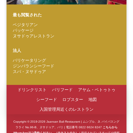
最も閲覧された
ベジタリアン
パッケージ
ヌサドゥアレストラン
Español
Português do Brasil
法人
한국어
バリケータリング
Italiano
ジンバランシーフード
スパ・ヌサドゥア
Bahasa Indonesia
हिन्दी
ドリンクリスト
バリフード
アヤム・ベトゥトゥ
Deutsch
シーフード
ロブスター
地図
Français
入国管理局近くのレストラン
繁體中文
Copyright © 2019-2026 Jaansan Bali Restaurant | ムンブル、Jl. バイパスング
简体中文
ラライ No.96-B、ヌサドゥア、バリ | 電話番号 0822 6624 8247
こちらから
WhatsAppでご予約ください。（テキストのみ）
| 提供されているすべての情報