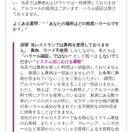
い。当店では豚肉およびラードは一切使用しておりませ
ん。アルコールの提供はございます。ハラル認証は受け
ておりません。.
よくある質問：
“「あなたの場所はどの程度ハラールです
か？」”
回答
:
当レストランでは豚肉を使用しておりませ
ん。
.
豚肉、ラード不使用
. しかしながら、私たちは
「ハラール認証」ではない“
そして我々は
しないでく
ださい
“
イスラム法における屠殺
”
.
当店では豚肉を使った料理は一切提供しておりません
し、厨房にも豚肉は一切ありませんので、お食事に豚
肉が含まれていないことをご安心ください。 調理に
アルコールやワインを加えることは一切ありません。
ただし、例えば、アルコール飲料とノンアルコール飲
料で同じグラスを使用しているほか、厨房にある数十
本のソースのボトルの中に、ゼラチンやその他の微量
の非ハラール成分が含まれている可能性を100%完全
に排除することはできません。.
当社のロイヤルカスタマーである熱心なイスラム教徒
のお客様、またインドネシア、マレーシア、シンガポ
ールなど各国からいらっしゃる皆様による大規模な会