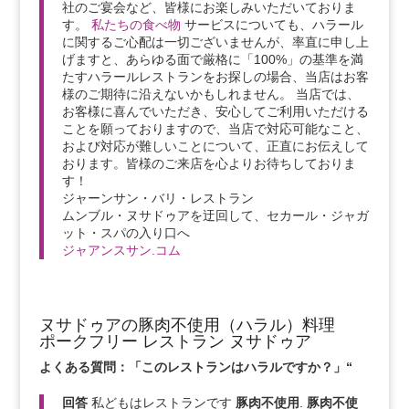
社のご宴会など、皆様にお楽しみいただいておりま
す。
私たちの食べ物
サービスについても、ハラール
に関するご心配は一切ございませんが、率直に申し上
げますと、あらゆる面で厳格に「100%」の基準を満
たすハラールレストランをお探しの場合、当店はお客
様のご期待に沿えないかもしれません。 当店では、
お客様に喜んでいただき、安心してご利用いただける
ことを願っておりますので、当店で対応可能なこと、
および対応が難しいことについて、正直にお伝えして
おります。皆様のご来店を心よりお待ちしておりま
す！
ジャーンサン・バリ・レストラン
ムンブル・ヌサドゥアを迂回して、セカール・ジャガ
ット・スパの入り口へ
ジャアンスサン.コム
ヌサドゥアの豚肉不使用（ハラル）料理
ポークフリー レストラン ヌサドゥア
よくある質問：「このレストランはハラルですか？」“
回答
私どもはレストランです
豚肉不使用
.
豚肉不使