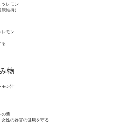
ミツレモン
健康維持）
つレモン
する
み物
レモン汁
トの葉
、女性の器官の健康を守る