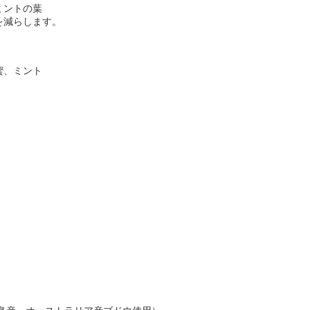
ミントの葉
を減らします。
蜜、ミント
）