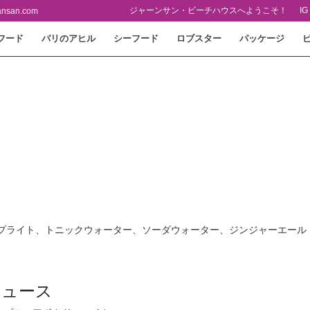
ジャーンサン・ビーチハウスへようこそ！
IG
ansan.com
フード
バリのアヒル
シーフード
ロブスター
パッケージ
スプライト、トニックウォーター、ソーダウォーター、ジンジャーエール
ジュース