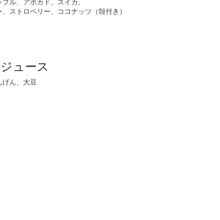
プル、アボカド、スイカ,
ー、ストロベリー、ココナッツ（殻付き）
ージュース
んげん、大豆