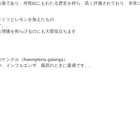
方薬であり、何世紀にもわたる歴史を持ち、高く評価されており、非常
チミツとレモンを加えたもの
。,
生理痛を和らげるのにも大変役立ちます
（Kaempferia galanga）
、インフルエンザ、風邪のときに最適です。,