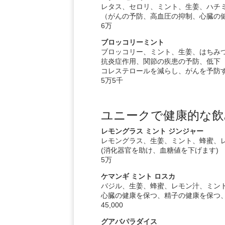
レタス、セロリ、ミント、生姜、ハチ
（がんの予防、高血圧の抑制、心臓の
6万
ブロッコリーミント
ブロッコリー、ミント、生姜、はちみ
抗炎症作用、関節の疾患の予防、低下
コレステロールを減らし、がんを予防
5万5千
ユニークで健康的な飲
レモングラス ミント ジンジャー
レモングラス、生姜、ミント、蜂蜜、
(消化器官を助け、血糖値を下げます)
5万
ケマンギ ミント ロスカ
バジル、生姜、蜂蜜、レモン汁、ミン
心臓の健康を保つ、精子の健康を保つ
45,000
グアバパラダイス