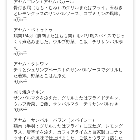
アヤムゴレン / アヤムバカール
骨付き鶏（もも・むね）のグリルまたはフライ。玉ねぎ
とレモングラスのサンバルソース、コブミカンの風味。
5万5千
アヤム・ベトゥトゥ
鶏肉1/4羽（胸肉またはもも肉）をバリ風スパイスでじっ
くり煮込みました。ウルブ野菜、ご飯、チリサンバル添
え
5万5千
アヤム・タレワン
チリとシュリンプペーストのサンバルソースでグリルし
た若鶏、野菜とごはん添え
9万5千
照り焼きチキン
サンバルマタを添えた、グリルまたはフライドチキン。
ウルブ野菜、ご飯、サンバルマタ、チリサンバル付き
9万5千
アヤム・サンバル・バワン（スパイシー）
鶏肉（半羽：グリルまたはフライ）に玉ねぎ、レモング
ラス、唐辛子を添え、カフィアライムと自家製ココナッ
ツオイルの風味で仕上げました。ご飯とウラブ（蒸した