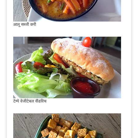
आलू सब्जी करी
टेम्पे वेजीटेबल सैंडविच