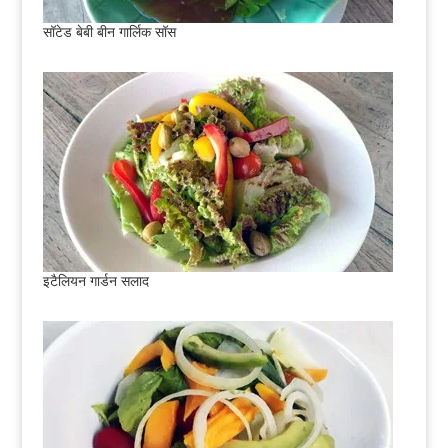
सॉटेड बेबी बीन गार्लिक सॉस
इटैलियन गार्डन सलाद