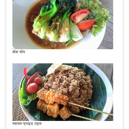
बोक चोय
मशरूम फ्राइड राइस