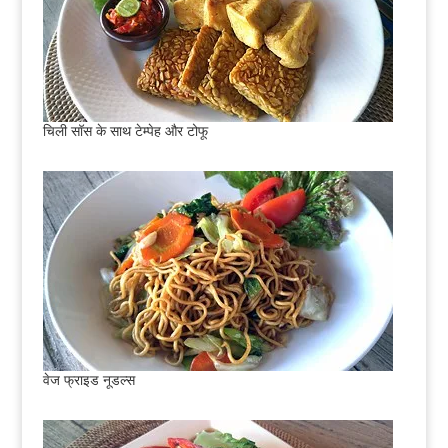
चिली सॉस के साथ टेम्पेह और टोफू
वेज फ्राइड नूडल्स