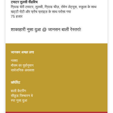
टमाटर तुलसी सैंडविच
ग्रिल्ड चेरी टमाटर, तुलसी, ग्रिल्ड चीज़, रोमेन लेट्यूस, रुकुला के साथ
खट्टी रोटी और फ्रेंच फ्राइज़ के साथ परोसा गया
75 हजार
शाकाहारी नुसा दुआ @ जानसन बाली रेस्तरां!
जानकर अच्छा लगा
Español
नक्शा
मौसम का पूर्वानुमान
Português do Brasil
सार्वजनिक अवकाश
한국어
日本語
कॉर्पोरेट
Italiano
बाली कैटरिंग
सीफ़ूड जिम्बारन बे
Bahasa Indonesia
स्पा नुसा दुआ
Deutsch