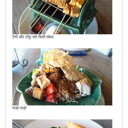
टेम्पे और टोफू सते चिली संबल
गाडो-गाडो