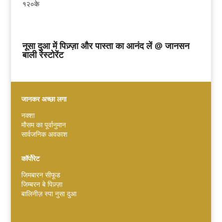
१२०के
नूसा दुआ में पिज़्ज़ा और पास्ता का आनंद लें @ जानसन
बाली रेस्टोरेंट
जानकर अच्छा लगा
नक्शा
मौसम का पूर्वानुमान
Español
सार्वजनिक अवकाश
Português do Brasil
한국어
कॉर्पोरेट
日本語
जिमबारन सीफूड
जिम्बरन बे पिज़्ज़ा
Italiano
बालिनीज़ स्पा नुसा दुआ
Bahasa Indonesia