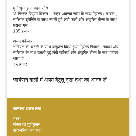
मुर्गा भुना हुआ शहद सॉस
½ ग्रिल्ड स्प्रिंग चिकन， शहद-अदरक सॉस के साथ ग्रिल्ड। चावल，
नारियल ड्रेसिंग के साथ उबली हुई लंबी फली और अंकुरित बीन्स के साथ
परोसा गया
135 हजार
अयम् मेकॅलास
नारियल की चटनी के साथ कद्दूकस किया हुआ ग्रिल्ड चिकन। चावल और
नारियल के साथ उबली हुई लंबी फलियाँ और अंकुरित बीन्स के साथ परोसा
जाता है
९५ हजार
जायंसन बाली में अयम बेटुतु नुसा दुआ का आनंद लें
जानकर अच्छा लगा
नक्शा
मौसम का पूर्वानुमान
Español
सार्वजनिक अवकाश
Português do Brasil